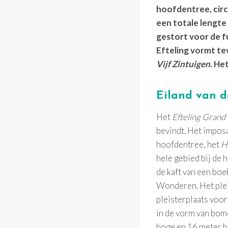
hoofdentree, cir
een totale lengte
gestort voor de f
Efteling vormt te
Vijf Zintuigen
. He
Eiland van d
Het
Efteling Grand
bevindt. Het imposa
hoofdentree, het
Hu
hele gebied bij de
de kaft van een boek
Wonderen. Het plei
pleisterplaats voor
in de vorm van bome
hoge en 16 meter br