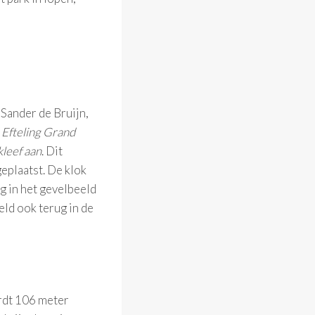
Sander de Bruijn,
t
Efteling Grand
leef aan
. Dit
eplaatst. De klok
g in het gevelbeeld
eld ook terug in de
ordt 106 meter