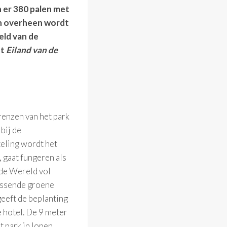
 er 380 palen met
on overheen wordt
eld van de
et
Eiland van de
renzen van het park
bij de
teling wordt het
, gaat fungeren als
n de Wereld vol
assende groene
geeft de beplanting
e hotel. De 9 meter
 park in lopen,