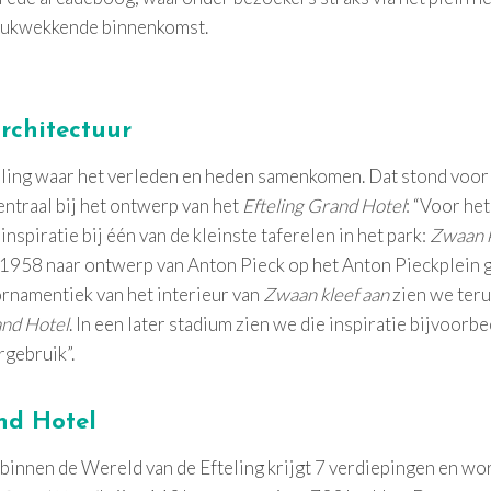
drukwekkende binnenkomst.
rchitectuur
eling waar het verleden en heden samenkomen. Dat stond voor 
ntraal bij het ontwerp van het
Efteling Grand Hotel
: “Voor he
nspiratie bij één van de kleinste taferelen in het park:
Zwaan k
 1958 naar ontwerp van Anton Pieck op het Anton Pieckplein g
ornamentiek van het interieur van
Zwaan kleef aan
zien we teru
and Hotel
. In een later stadium zien we die inspiratie bijvoorbe
rgebruik”.
nd Hotel
 binnen de Wereld van de Efteling krijgt 7 verdiepingen en w