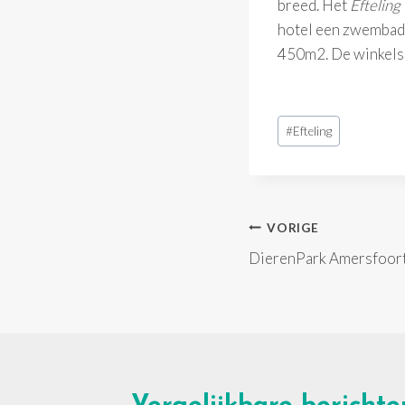
breed. Het
Efteling
hotel een zwembad 
450m2. De winkels e
Bericht
#
Efteling
tags:
Bericht
VORIGE
DierenPark Amersfoor
navigatie