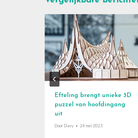
Vergelijkbare berichte
ode
t
Efteling brengt unieke 3D
puzzel van hoofdingang
uit
Door
Davy
24 mei 2023