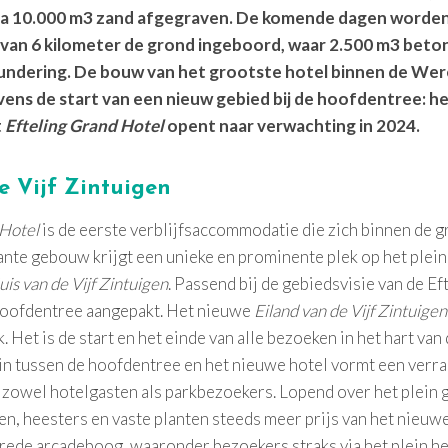
ca 10.000 m3 zand afgegraven. De komende dagen worden
 van 6 kilometer de grond ingeboord, waar 2.500 m3 bet
undering. De bouw van het grootste hotel binnen de Wer
vens de start van een nieuw gebied bij de hoofdentree: h
t
Efteling Grand Hotel
opent naar verwachting in 2024.
e Vijf Zintuigen
 Hotel
is de eerste verblijfsaccommodatie die zich binnen de g
nte gebouw krijgt een unieke en prominente plek op het plein 
is van de Vijf Zintuigen
. Passend bij de gebiedsvisie van de Ef
 hoofdentree aangepakt. Het nieuwe
Eiland van de Vijf Zintuigen
. Het is de start en het einde van alle bezoeken in het hart va
n tussen de hoofdentree en het nieuwe hotel vormt een verr
 zowel hotelgasten als parkbezoekers. Lopend over het plein 
n, heesters en vaste planten steeds meer prijs van het nieuw
ede arcadeboog, waaronder bezoekers straks via het plein het