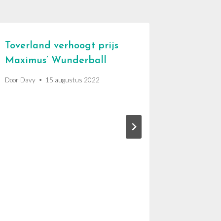
Toverland verhoogt prijs
Maximus’ Wunderball
Door
Davy
15 augustus 2022
Europa-
laatste
nieuws
Door
Davy