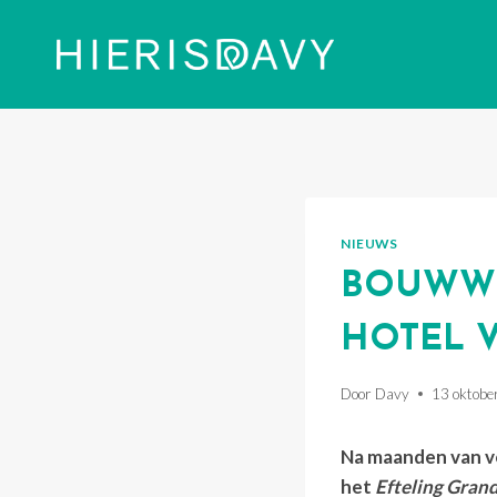
Doorgaan
naar
inhoud
NIEUWS
BOUWWE
HOTEL 
Door
Davy
13 oktobe
Na maanden van v
het
Efteling Gran