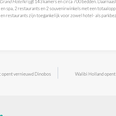
 Grand Hotel
krijgt 143 kamers en circa 700 bedden. Daarnaast
en spa, 2 restaurants en 2 souvenirwinkels met een totaalopp
n restaurants zijn toegankelijk voor zowel hotel- als parkbe
t opent vernieuwd Dinobos
Walibi Holland opent 