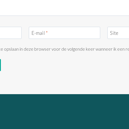
E-mail
*
Site
ite opslaan in deze browser voor de volgende keer wanneer ik een re