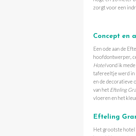
zorgt voor een in
Concept en a
Een ode aan de Eft
hoofdontwerper, ce
Hotel
vond ik mede i
tafereeltje werd in
en de decoratieve 
van het
Efteling Gr
vloeren en het kleu
Efteling Gra
Het grootste hotel