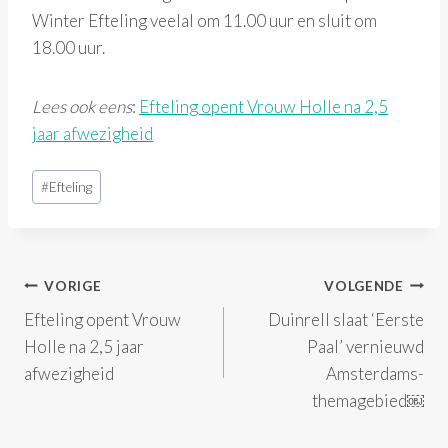
Winter Efteling veelal om 11.00 uur en sluit om
18.00 uur.
Lees ook eens
:
Efteling opent Vrouw Holle na 2,5
jaar afwezigheid
Bericht
#
Efteling
tags:
Bericht
VORIGE
VOLGENDE
Efteling opent Vrouw
Duinrell slaat ‘Eerste
navigatie
Holle na 2,5 jaar
Paal’ vernieuwd
afwezigheid
Amsterdams-
themagebied￼