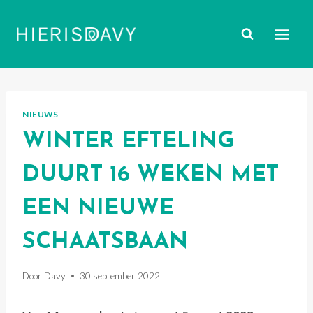
Doorgaan
naar
inhoud
NIEUWS
WINTER EFTELING
DUURT 16 WEKEN MET
EEN NIEUWE
SCHAATSBAAN
Door
Davy
30 september 2022