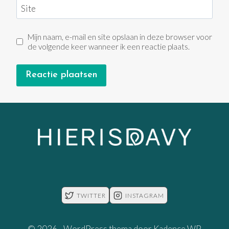
Site
Mijn naam, e-mail en site opslaan in deze browser voor
de volgende keer wanneer ik een reactie plaats.
TWITTER
INSTAGRAM
© 2026 - WordPress thema door
Kadence WP