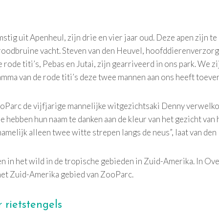
mstig uit Apenheul, zijn drie en vier jaar oud. Deze apen zijn 
 roodbruine vacht. Steven van den Heuvel, hoofddierenverzorge
 rode titi’s, Pebas en Jutai, zijn gearriveerd in ons park. We zij
a van de rode titi’s deze twee mannen aan ons heeft toeve
oParc de vijfjarige mannelijke witgezichtsaki Denny verwelk
e hebben hun naam te danken aan de kleur van het gezicht van
melijk alleen twee witte strepen langs de neus”, laat van de
n in het wild in de tropische gebieden in Zuid-Amerika. In O
het Zuid-Amerika gebied van ZooParc.
 rietstengels