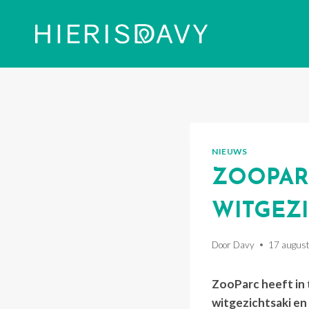
Doorgaan
naar
inhoud
NIEUWS
ZOOPARC
WITGEZ
Door
Davy
17 augus
ZooParc heeft in 
witgezichtsaki en