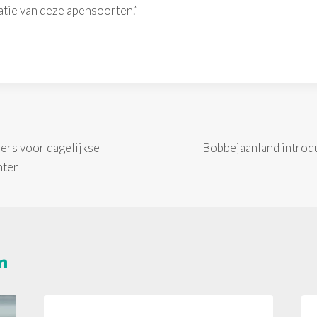
tie van deze apensoorten.”
ners voor dagelijkse
Bobbejaanland introd
nter
n