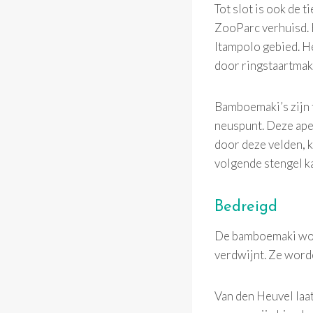
Tot slot is ook de
ZooParc verhuisd. H
Itampolo gebied. H
door ringstaartmak
Bamboemaki’s zijn t
neuspunt. Deze apen
door deze velden, kl
volgende stengel ka
Bedreigd
De bamboemaki word
verdwijnt. Ze word
Van den Heuvel laat