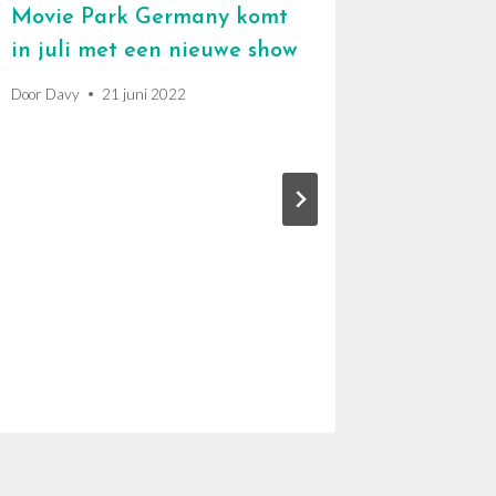
Movie Park Germany komt
in juli met een nieuwe show
Door
Davy
21 juni 2022
Eftelin
aantrek
volgens
Door
Davy