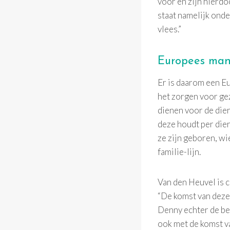
voor en zijn hierdo
staat namelijk ond
vlees.”
Europees ma
Er is daarom een E
het zorgen voor ge
dienen voor de die
deze houdt per die
ze zijn geboren, wi
familie-lijn.
Van den Heuvel is 
“De komst van deze
Denny echter de be
ook met de komst va