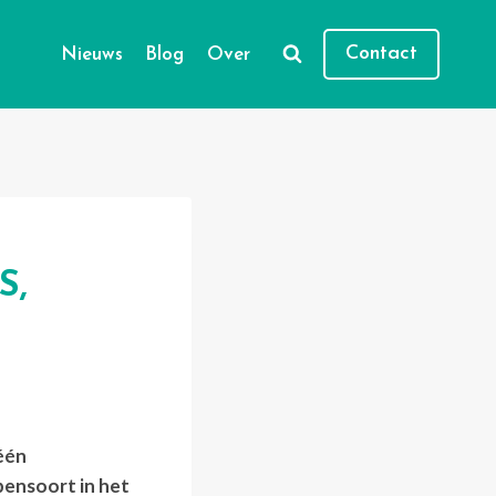
Contact
Nieuws
Blog
Over
S,
 één
pensoort in het