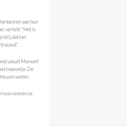
te herkennen aan hun
r vertelt: “Het is
n blij dat het
rtrouwd.”
omd vanuit Marwell
 het mannetje. De
n Heuvel weten.
verloon wonen ze