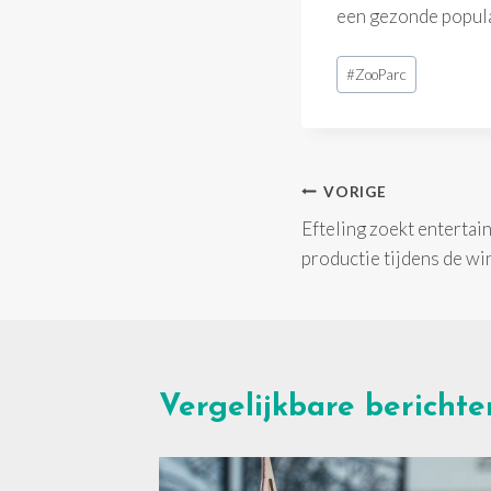
een gezonde popula
Bericht
#
ZooParc
tags:
Bericht
VORIGE
Efteling zoekt entertai
navigatie
productie tijdens de wi
Vergelijkbare berichte