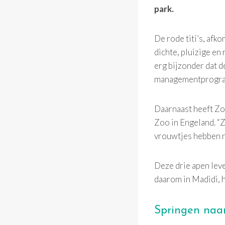
park.
De rode titi’s, afko
dichte, pluizige en
erg bijzonder dat de
managementprogramm
Daarnaast heeft Zo
Zoo in Engeland. “Z
vrouwtjes hebben na
Deze drie apen leve
daarom in Madidi, 
Springen naar