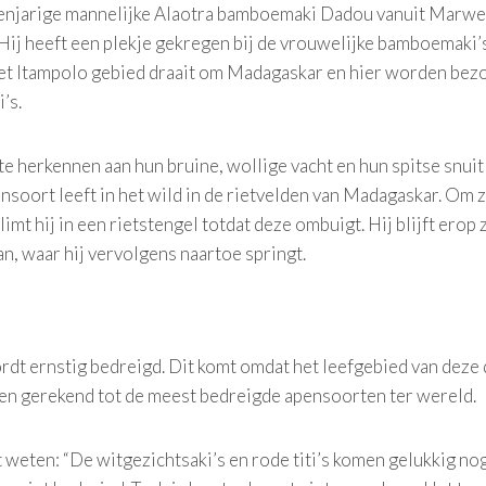
 tienjarige mannelijke Alaotra bamboemaki Dadou vanuit Marwe
ij heeft een plekje gekregen bij de vrouwelijke bamboemaki’s
et Itampolo gebied draait om Madagaskar en hier worden bez
i’s.
e herkennen aan hun bruine, wollige vacht en hun spitse snuit
soort leeft in het wild in de rietvelden van Madagaskar. Om z
imt hij in een rietstengel totdat deze ombuigt. Hij blijft erop zi
n, waar hij vervolgens naartoe springt.
t ernstig bedreigd. Dit komt omdat het leefgebied van deze
en gerekend tot de meest bedreigde apensoorten ter wereld.
 weten: “De witgezichtsaki’s en rode titi’s komen gelukkig no