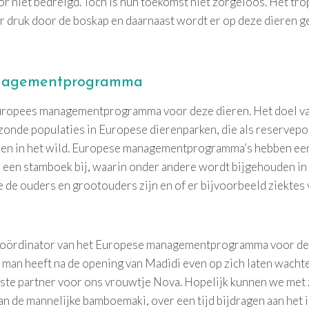
or niet bedreigd. Toch is hun toekomst niet zorgeloos. Het t
er druk door de boskap en daarnaast wordt er op deze dieren g
nagementprogramma
uropees managementprogramma voor deze dieren. Het doel va
zonde populaties in Europese dierenparken, die als reservep
ren in het wild. Europese managementprogramma’s hebben ee
r een stamboek bij, waarin onder andere wordt bijgehouden in
e de ouders en grootouders zijn en of er bijvoorbeeld ziekte
coördinator van het Europese managementprogramma voor de 
 man heeft na de opening van Madidi even op zich laten wacht
ste partner voor ons vrouwtje Nova. Hopelijk kunnen we met 
n de mannelijke bamboemaki, over een tijd bijdragen aan het 