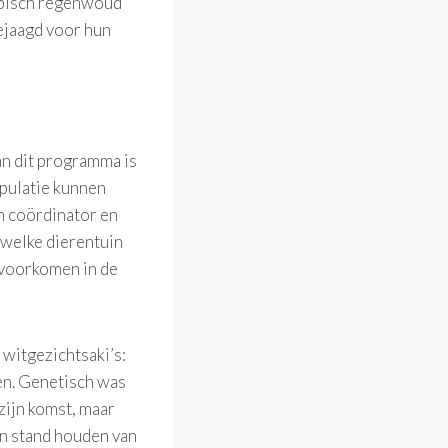
ropisch regenwoud
ejaagd voor hun
n dit programma is
opulatie kunnen
n coördinator en
 welke dierentuin
s voorkomen in de
witgezichtsaki’s:
en. Genetisch was
zijn komst, maar
in stand houden van