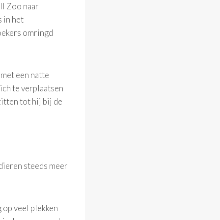
ll Zoo naar
 in het
oekers omringd
 met een natte
ich te verplaatsen
tten tot hij bij de
 dieren steeds meer
g op veel plekken