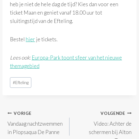
heb je niet de hele dag de tijd? Kies dan voor een
ticket Maan en geniet vanaf 18.00 uur tot
sluitingstijd van de Efteling.
Bestel
hier
je tickets.
Lees ook
:
Europa-Park toont sfeer van het nieuwe
themagebied
Bericht
#
Efteling
tags:
Bericht
VORIGE
VOLGENDE
Vandaag nachtzwemmen
Video: Achter de
navigatie
in Plopsaqua De Panne
schermen bij Alton