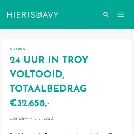
Doorgaan
naar
inhoud
NIEUWS
24 UUR IN TROY
VOLTOOID,
TOTAALBEDRAG
€32.658,-
Door
Davy
3 juli 2022