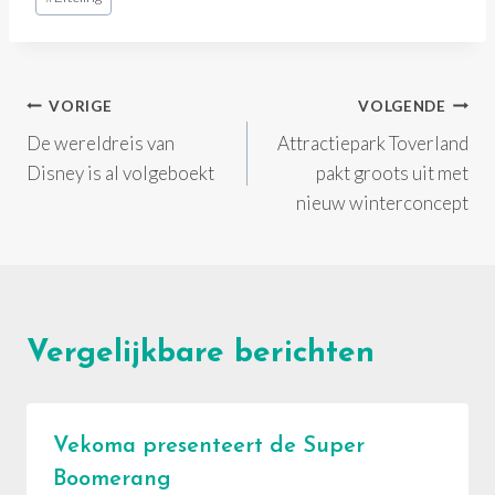
tags:
Bericht
VORIGE
VOLGENDE
De wereldreis van
Attractiepark Toverland
navigatie
Disney is al volgeboekt
pakt groots uit met
nieuw winterconcept
Vergelijkbare berichten
Vekoma presenteert de Super
Boomerang