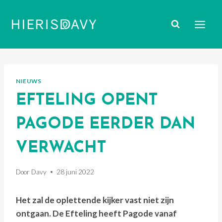
Doorgaan
naar
inhoud
NIEUWS
EFTELING OPENT
PAGODE EERDER DAN
VERWACHT
Door
Davy
28 juni 2022
Het zal de oplettende kijker vast niet zijn
ontgaan. De Efteling heeft Pagode vanaf