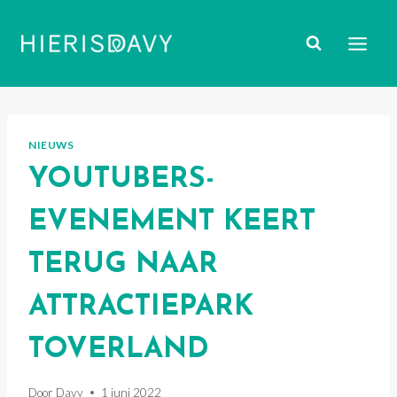
Doorgaan
naar
inhoud
NIEUWS
YOUTUBERS-
EVENEMENT KEERT
TERUG NAAR
ATTRACTIEPARK
TOVERLAND
Door
Davy
1 juni 2022