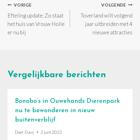
Bericht
VORIGE
VOLGENDE
Efteling update: Zo staat
Toverland wilt volgend
navigatie
het huis van Vrouw Holle
jaar uitbreiden met 4
er nu bij
nieuwe attracties
Vergelijkbare berichten
Bonobo’s in Ouwehands Dierenpark
nu te bewonderen in nieuw
buitenverblijf
Door
Davy
2 juni 2022