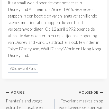
It’s a small world opende voor het eerst in
Disneyland Anaheim op 28 mei 1966. Bezoekers
stappen in een bootje en varen langs verschillende
scenes met tientallen poppen die een hand
vertegenwoordigen. Op 12 april 1992 opende de
attractie dan ook hier in Europa tijdens de opening
van Disneyland Park. De attractie is ook te vinden in
Tokyo Disneyland, Walt Disney World en Hong Kong
Disneyland.
Bericht
#
Disneyland Paris
tags:
Bericht
VORIGE
VOLGENDE
Phantasialand voegt
Toverland maakt zich op
navigatie
extra thematisatie en
voor tweede seizoen van