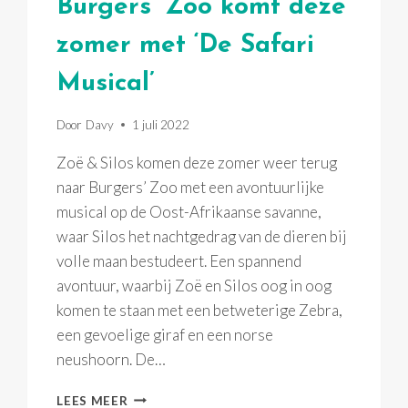
Burgers’ Zoo komt deze
zomer met ‘De Safari
Musical’
Door
Davy
1 juli 2022
Zoë & Silos komen deze zomer weer terug
naar Burgers’ Zoo met een avontuurlijke
musical op de Oost-Afrikaanse savanne,
waar Silos het nachtgedrag van de dieren bij
volle maan bestudeert. Een spannend
avontuur, waarbij Zoë en Silos oog in oog
komen te staan met een betweterige Zebra,
een gevoelige giraf en een norse
neushoorn. De…
BURGERS’
LEES MEER