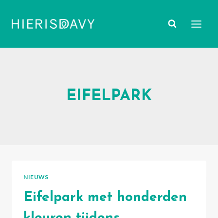
Doorgaan
naar
inhoud
EIFELPARK
NIEUWS
Eifelpark met honderden
kleuren tijdens